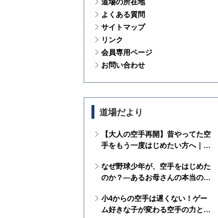
道場の所在地
よくある質問
サイトマップ
リンク
会員専用ページ
お問い合わせ
道場だより
【大人の空手再開】昔やってた空
手をもう一度はじめたい方へ｜ブ
ランクがあっても安心して通えま
なぜ野球少年が、空手をはじめた
す
のか？―あるお母さんの本当の願
いを通して見えた、空手の価値と
小4からの空手は遅くない！ゲー
は？
ム好きな子が変わる空手の力と