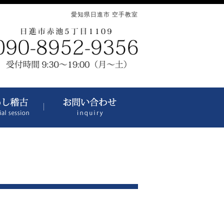
愛知県日進市 空手教室
S__13246518 │ 正道会
いただいたご感想
おためし稽古に参加してみませんか？
お問い合わせ