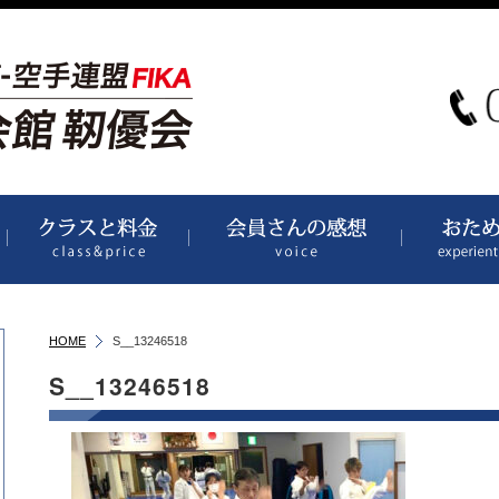
道場案内
クラス（時間割）と料金
会員さんより
HOME
S__13246518
S__13246518