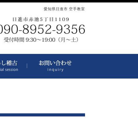
愛知県日進市 空手教室
S__13246524 │ 正道会
いただいたご感想
おためし稽古に参加してみませんか？
お問い合わせ