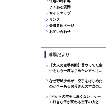
道場の所在地
よくある質問
サイトマップ
リンク
会員専用ページ
お問い合わせ
道場だより
【大人の空手再開】昔やってた空
手をもう一度はじめたい方へ｜ブ
ランクがあっても安心して通えま
なぜ野球少年が、空手をはじめた
す
のか？―あるお母さんの本当の願
いを通して見えた、空手の価値と
小4からの空手は遅くない！ゲー
は？
ム好きな子が変わる空手の力と