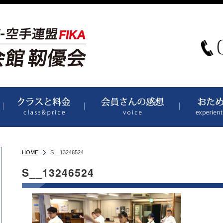
道場案内
クラス（時間割）と料金
会員さんより
HOME
S__13246524
S__13246524